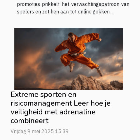
promoties prikkelt het verwachtingspatroon van
spelers en zet hen aan tot online gokken....
Extreme sporten en
risicomanagement Leer hoe je
veiligheid met adrenaline
combineert
Vrijdag 9 mei 2025 15:39