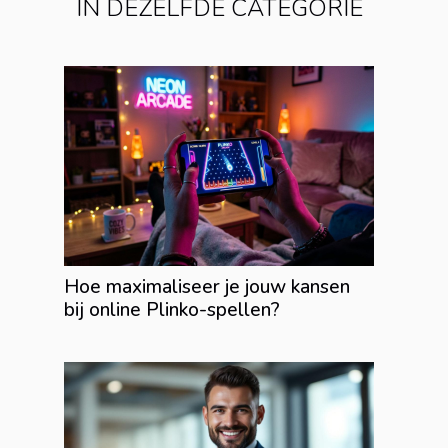
IN DEZELFDE CATEGORIE
Hoe maximaliseer je jouw kansen
bij online Plinko-spellen?