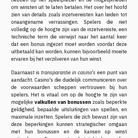
om winsten uit te laten betalen. Het over het hoofd
zien van details zoals inzetvereisten kan leiden tot
onaangename verrassingen. Spelers die niet
volledig op de hoogte zijn van de inzetvereiste, een
technische term die verwijst naar het aantal keer
dat een bonus ingezet moet worden voordat deze
uitbetaald kan worden, kunnen bijvoorbeeld moeite
ervaren bij het verzilveren van hun winst.
Daarnaast is
transparantie in casino's
een punt van
aandacht. Casino's die duidelijk communiceren over
de voorwaarden scheppen vertrouwen bij hun
spelers. Het is vitaal om op de hoogte te zijn van
mogelijke
valkuilen van bonussen
zoals beperkte
geldigheid, bepaalde uitsluitingen van spellen, en
maximale inzetten. Spelers die zich bewust zijn van
deze beperkingen kunnen strategischer omgaan
met hun bonussen en de kansen op winst