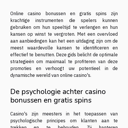
Online casino bonussen en gratis spins zijn
krachtige instrumenten die spelers kunnen
gebruiken om hun speeltijd te verlengen en hun
kansen op winst te vergroten. Met een overvloed
aan aanbiedingen kan het een uitdaging zijn om de
meest waardevolle kansen te identificeren en
effectief te benutten. Deze gids belicht de optimale
strategieën om maximaal te profiteren van deze
promoties en verhoogt uw potentieel in de
dynamische wereld van online casino's.
De psychologie achter casino
bonussen en gratis spins
Casino's zijn meesters in het toepassen van
psychologische principes om klanten aan te
trekken en te behouden. Zij hanteren