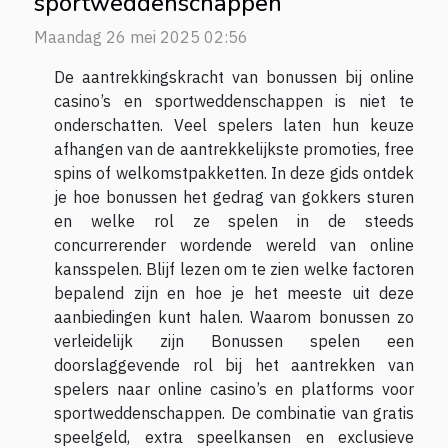
sportweddenschappen
Maandag 26 mei 2025 02:56
De aantrekkingskracht van bonussen bij online
casino’s en sportweddenschappen is niet te
onderschatten. Veel spelers laten hun keuze
afhangen van de aantrekkelijkste promoties, free
spins of welkomstpakketten. In deze gids ontdek
je hoe bonussen het gedrag van gokkers sturen
en welke rol ze spelen in de steeds
concurrerender wordende wereld van online
kansspelen. Blijf lezen om te zien welke factoren
bepalend zijn en hoe je het meeste uit deze
aanbiedingen kunt halen. Waarom bonussen zo
verleidelijk zijn Bonussen spelen een
doorslaggevende rol bij het aantrekken van
spelers naar online casino’s en platforms voor
sportweddenschappen. De combinatie van gratis
speelgeld, extra speelkansen en exclusieve