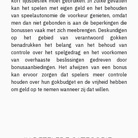
kort tijdsbestek moet gebruiken. In zulke gevallen
kan het spelen met eigen geld en het behouden
van speelautonomie de voorkeur genieten, omdat
men dan niet gebonden is aan de beperkingen die
bonussen vaak met zich meebrengen. Deskundigen
op het gebied van verantwoord gokken
benadrukken het belang van het behoud van
controle over het spelgedrag en het voorkomen
van overhaaste beslissingen gedreven door
bonusaanbiedingen. Het afwijzen van een bonus
kan ervoor zorgen dat spelers meer controle
houden over hun gokbudget en de vrijheid hebben
om geld op te nemen wanneer zij dat willen.