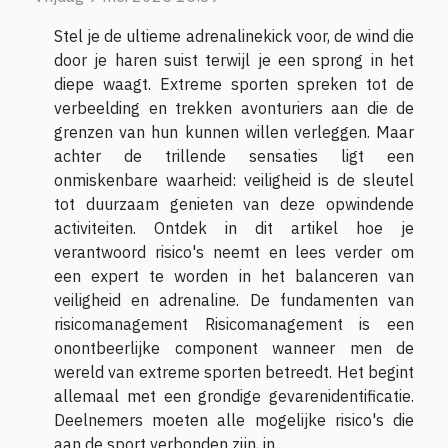
Stel je de ultieme adrenalinekick voor, de wind die
door je haren suist terwijl je een sprong in het
diepe waagt. Extreme sporten spreken tot de
verbeelding en trekken avonturiers aan die de
grenzen van hun kunnen willen verleggen. Maar
achter de trillende sensaties ligt een
onmiskenbare waarheid: veiligheid is de sleutel
tot duurzaam genieten van deze opwindende
activiteiten. Ontdek in dit artikel hoe je
verantwoord risico's neemt en lees verder om
een expert te worden in het balanceren van
veiligheid en adrenaline. De fundamenten van
risicomanagement Risicomanagement is een
onontbeerlijke component wanneer men de
wereld van extreme sporten betreedt. Het begint
allemaal met een grondige gevarenidentificatie.
Deelnemers moeten alle mogelijke risico's die
aan de sport verbonden zijn, in...