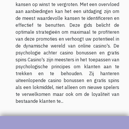
kansen op winst te vergroten. Met een overvloed
aan aanbiedingen kan het een uitdaging zijn om
de meest waardevolle kansen te identificeren en
effectief te benutten. Deze gids belicht de
optimale strategieën om maximaal te profiteren
van deze promoties en verhoogt uw potentieel in
de dynamische wereld van online casino's. De
psychologie achter casino bonussen en gratis
spins Casino's zijn meesters in het toepassen van
psychologische principes om klanten aan te
trekken en te behouden. Zij hanteren
uiteenlopende casino bonussen en gratis spins
als een lokmiddel, niet alleen om nieuwe spelers
te verwelkomen maar ook om de loyaliteit van
bestaande klanten te...