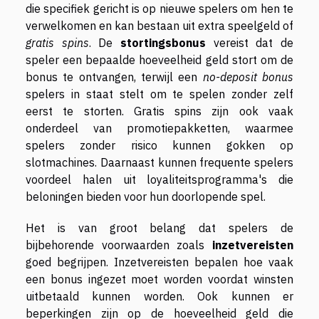
die specifiek gericht is op nieuwe spelers om hen te
verwelkomen en kan bestaan uit extra speelgeld of
gratis spins
. De
stortingsbonus
vereist dat de
speler een bepaalde hoeveelheid geld stort om de
bonus te ontvangen, terwijl een
no-deposit bonus
spelers in staat stelt om te spelen zonder zelf
eerst te storten. Gratis spins zijn ook vaak
onderdeel van promotiepakketten, waarmee
spelers zonder risico kunnen gokken op
slotmachines. Daarnaast kunnen frequente spelers
voordeel halen uit loyaliteitsprogramma's die
beloningen bieden voor hun doorlopende spel.
Het is van groot belang dat spelers de
bijbehorende voorwaarden zoals
inzetvereisten
goed begrijpen. Inzetvereisten bepalen hoe vaak
een bonus ingezet moet worden voordat winsten
uitbetaald kunnen worden. Ook kunnen er
beperkingen zijn op de hoeveelheid geld die