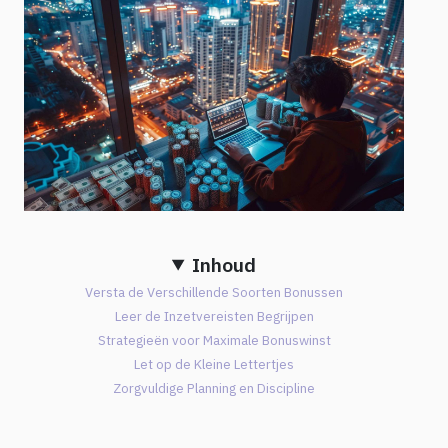
Inhoud
Versta de Verschillende Soorten Bonussen
Leer de Inzetvereisten Begrijpen
Strategieën voor Maximale Bonuswinst
Let op de Kleine Lettertjes
Zorgvuldige Planning en Discipline