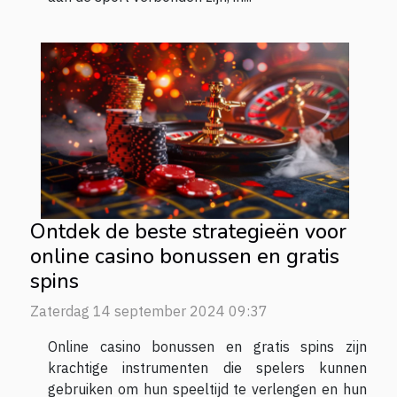
Ontdek de beste strategieën voor
online casino bonussen en gratis
spins
Zaterdag 14 september 2024 09:37
Online casino bonussen en gratis spins zijn
krachtige instrumenten die spelers kunnen
gebruiken om hun speeltijd te verlengen en hun