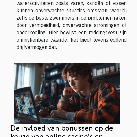
wateractiviteiten zoals varen, kanoën of vissen
kunnen onverwachte situaties ontstaan, waarbij
zelfs de beste zwemmers in de problemen raken
door vermoeidheid, onverwachte stromingen of
onderkoeling. Hier bewijst een reddingsvest zijn
onmiskenbare waarde: het biedt levensreddend
drijfvermogen dat...
De invloed van bonussen op de
keuze van online casino's en