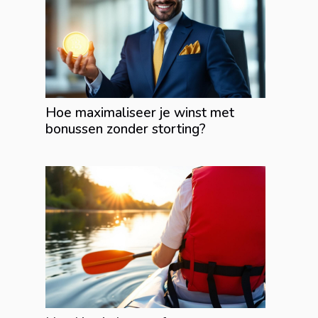
Hoe maximaliseer je winst met
bonussen zonder storting?