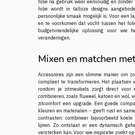
folie na gebruik weer eenvoudig en zonder
folie wordt in talloze designs aangebod
persoonlijke smaak mogelijk is. Voor een l
en te voorkomen dat vocht tussen het fol
budgetvriendelijke oplossing voor wie h
veranderingen.
Mixen en matchen met
Accessoires zijn een slimme manier om zon
compleet te transformeren. Het plaatsen v
rondom je zitmeubels zorgt direct voor e
combineren, zoals fluweel, katoen en wol, wo
zitcomfort een upgrade. Een goede compos
kleuren en materialen – geeft rust en same
contrasten: combineer bijvoorbeeld koel
lijnen. Zo ontstaat er een dynamisch gehee
versterken kan. Voor wie inspiratie zoekt op