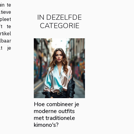
uin te
tieve
IN DEZELFDE
pleet
CATEGORIE
ft te
tikel
baar
at je
Hoe combineer je
moderne outfits
met traditionele
kimono's?