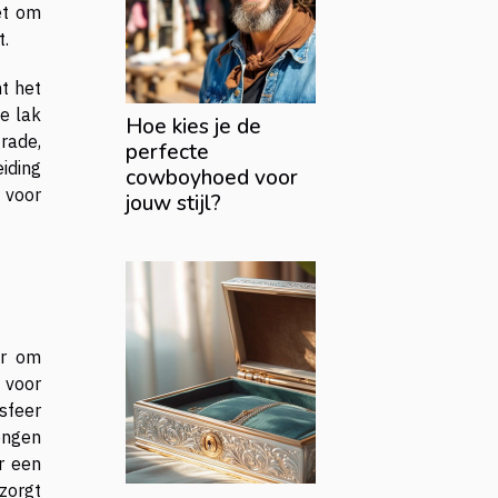
et om
t.
t het
e lak
Hoe kies je de
rade,
perfecte
iding
cowboyhoed voor
 voor
jouw stijl?
er om
n voor
sfeer
engen
r een
zorgt