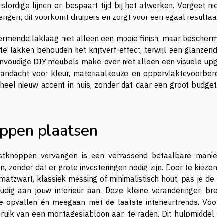
lordige lijnen en bespaart tijd bij het afwerken. Vergeet ni
engen; dit voorkomt druipers en zorgt voor een egaal resultaa
ermende laklaag niet alleen een mooie finish, maar bescherm
 lakken behouden het krijtverf-effect, terwijl een glanzend
 eenvoudige DIY meubels make-over niet alleen een visuele upg
andacht voor kleur, materiaalkeuze en oppervlaktevoorbere
heel nieuw accent in huis, zonder dat daar een groot budget
ppen plaatsen
tknoppen vervangen is een verrassend betaalbare mani
n, zonder dat er grote investeringen nodig zijn. Door te kieze
matzwart, klassiek messing of minimalistisch hout, pas je de 
udig aan jouw interieur aan. Deze kleine veranderingen br
e opvallen én meegaan met de laatste interieurtrends. Voo
bruik van een montagesjabloon aan te raden. Dit hulpmiddel 