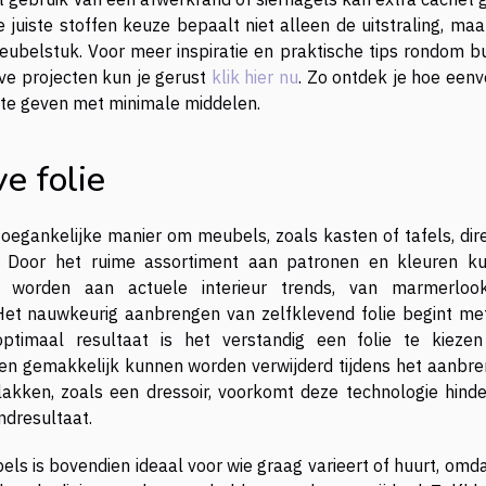
juiste stoffen keuze bepaalt niet alleen de uitstraling, maa
ubelstuk. Voor meer inspiratie en praktische tips rondom b
eve projecten kun je gerust
klik hier nu
. Zo ontdek je hoe eenv
s te geven met minimale middelen.
e folie
oegankelijke manier om meubels, zoals kasten of tafels, dire
n. Door het ruime assortiment aan patronen en kleuren k
 worden aan actuele interieur trends, van marmerloo
. Het nauwkeurig aanbrengen van zelfklevend folie begint me
optimaal resultaat is het verstandig een folie te kieze
len gemakkelijk kunnen worden verwijderd tijdens het aanbre
lakken, zoals een dressoir, voorkomt deze technologie hinder
ndresultaat.
els is bovendien ideaal voor wie graag varieert of huurt, omd