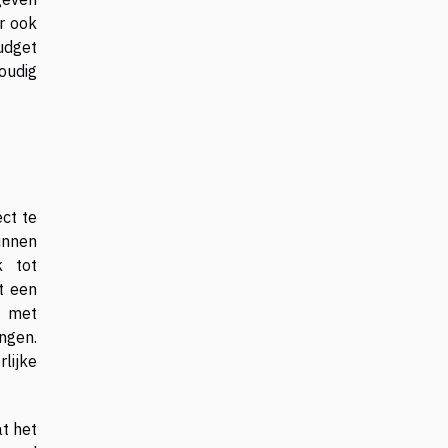
r ook
udget
oudig
ct te
unnen
k tot
t een
n met
ngen.
lijke
at het