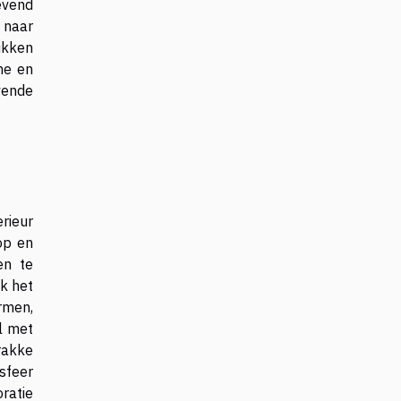
evend
 naar
ukken
me en
vende
rieur
op en
en te
ok het
rmen,
l met
rakke
sfeer
oratie