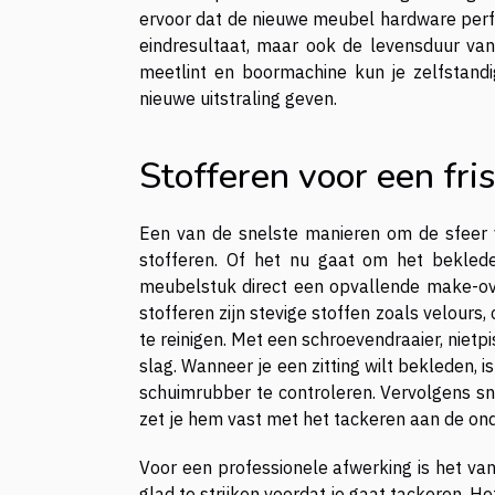
ervoor dat de nieuwe meubel hardware perfec
eindresultaat, maar ook de levensduur va
meetlint en boormachine kun je zelfstand
nieuwe uitstraling geven.
Stofferen voor een fri
Een van de snelste manieren om de sfeer v
stofferen. Of het nu gaat om het beklede
meubelstuk direct een opvallende make-ove
stofferen zijn stevige stoffen zoals velours,
te reinigen. Met een schroevendraaier, nietpi
slag. Wanneer je een zitting wilt bekleden, i
schuimrubber te controleren. Vervolgens sni
zet je hem vast met het tackeren aan de ond
Voor een professionele afwerking is het van
glad te strijken voordat je gaat tackeren. 