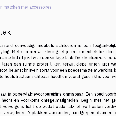
n matchen met accessoires
lak
ssend eenvoudig: meubels schilderen is een toegankelij
ling. Met een nieuwe kleur geef je ieder meubelstuk direc
oderne tint of juist voor een vintage look. De kleurkeuze is be
n laten een ruimte groter lijken, terwijl diepe tinten juist 
root belang: krijtverf zorgt voor een poedermatte afwerking, 
de houtstructuur zichtbaar houdt en vooral geschikt is voor w
taat is oppervlaktevoorbereiding onmisbaar. Een goed voorb
r hecht en voorkomt onregelmatigheden. Begin met het gr
vervolgens licht op zodat oude lak- of verfresten verdwi
te verwijderen. Afplakken van randen, handgrepen of andere 