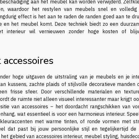
 beschadiging aan het meubel kan worden verwijderd. Zelfkl
en, waardoor het restylen van meubels snel en volledig
angdurig effect is het aan te raden de randen goed aan te dr
ie en het meubel komt. Deze techniek biedt zo een duurza
et interieur wil vernieuwen zonder hoge kosten of blij
 accessoires
der hoge uitgaven de uitstraling van je meubels en je inte
an kussens, zachte plaids of stijlvolle decoratieve manden 
en frisse sfeer. Door verschillende materialen en textur
rdt de ruimte niet alleen visueel interessanter maar krijgt o
itie van accessoires – het doordacht rangschikken van vo
nhang, wat essentieel is voor een harmonieus interieur. Spee
e kleuraccenten met warme tinten, of ronde vormen met st
l dat past bij jouw persoonlijke stijl en tegelijkertijd de 
 het gebied van accessoires interieur, meubel styling, huisdec