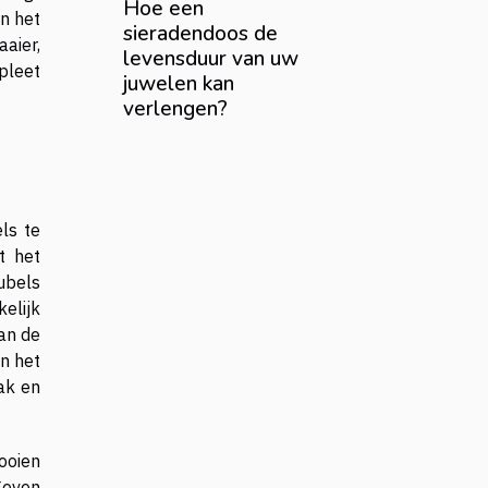
Hoe een
n het
sieradendoos de
aier,
levensduur van uw
pleet
juwelen kan
verlengen?
ls te
t het
ubels
kelijk
aan de
en het
lak en
ooien
 geven