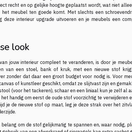
t recht en op gelijke hoogte geplaatst wordt, wat niet allee
n het meubel ten goede komt. Met slechts een schroevendra
ig deze interieur upgrade uitvoeren en je meubels een com
sse look
an jouw interieur compleet te veranderen, is door je meube
n van een stoel, bank of kruk, met een nieuwe stof krijg
r zonder dat daar een groot budget voor nodig is. Voor me
 canvas of kunstleer geschikt, omdat ze slijtvast zijn en gemak
stool (voor het tackeren), schaar en een liniaal kun je zelf al 
s het handig om eerst de oude stof voorzichtig te verwijderen 
jd je de nieuwe stof op maat, leg je deze strak over het zitv
erzijde.
 belang om de stof gelijkmatig te spannen en, waar nodig, pl
Het gebruik van een afwerkrand of siernagels kan extra cachet