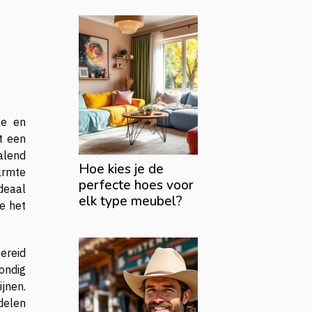
ke en
t een
palend
Hoe kies je de
warmte
perfecte hoes voor
ideaal
elk type meubel?
ie het
ereid
ondig
jnen.
delen